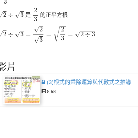
3
2
3
2
÷
3
√
√
2
÷
3
是
的正平方根
3
÷
3
=
2
3
=
2
3
=
2
÷
3
√
2
2
√
√
√
√
2
÷
3
=
=
=
2
÷
3
3
√
3
影片
(3)根式的乘除運算與代數式之推導
8:58