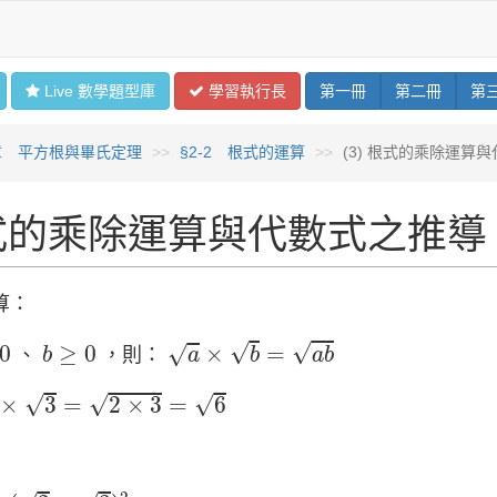
Live 數學
題型
庫
學習
執行長
第
一
冊
第
二
冊
第
章 平方根與畢氏定理
§2-2 根式的運算
(3) 根式的乘除運算
式的乘除運算與代數式之推導
算：
a
×
b
=
a
b
b
≥
0
√
√
0
≥
0
×
=
√
、
，則：
b
a
b
a
b
3
=
2
×
3
=
6
√
√
√
×
3
=
2
×
3
=
6
3
)
2
=
(
2
×
3
)
×
(
2
×
3
)
=
(
2
×
2
)
×
(
3
×
3
)
=
(
2
)
2
×
(
3
)
2
=
2
×
3
=
6