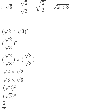
3
=
2
3
=
2
3
=
2
÷
3
√
2
2
√
√
√
÷
3
=
=
=
2
÷
3
3
√
3
3
)
2
=
(
2
3
)
2
=
(
2
3
)
×
(
2
3
)
=
2
×
2
3
×
3
=
(
2
)
2
(
3
)
2
=
2
3
2
√
√
(
2
÷
3
)
√
2
2
(
)
√
3
√
√
2
2
(
)
×
(
)
√
√
3
3
√
√
2
×
2
√
√
3
×
3
2
√
(
2
)
2
√
(
3
)
2