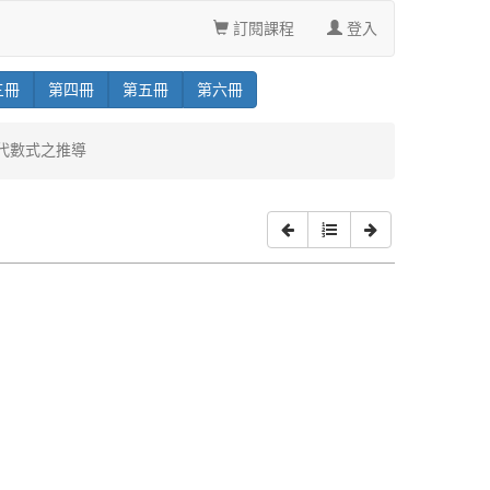
訂閱課程
登入
三
冊
第
四
冊
第
五
冊
第
六
冊
與代數式之推導