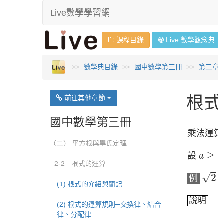
Live數學學習網
課程目錄
Live 數學
觀念
典
數學典目錄
國中數學第三冊
第二
根
前往其他章節
國中數學第三冊
乘法運
（二） 平方根與畢氏定理
a
≥
0
≥
設
a
2-2 根式的運算
2
×
√
2
例
(1) 根式的介紹與簡記
說明
(2) 根式的運算規則─交換律、結合
(
2
×
律、分配律