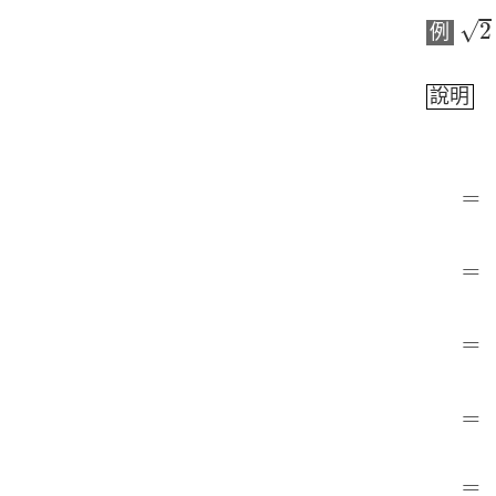
2
÷
√
2
例
說明
(
2
÷
=
=
=
=
=