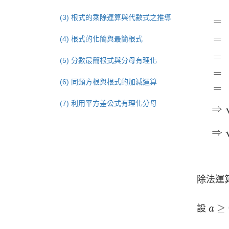
(3) 根式的乘除運算與代數式之推導
=
=
(4) 根式的化簡與最簡根式
=
(5) 分數最簡根式與分母有理化
=
(6) 同類方根與根式的加減運算
=
⇒
2
(7) 利用平方差公式有理化分母
⇒
⇒
2
⇒
除法運
a
≥
0
≥
設
a