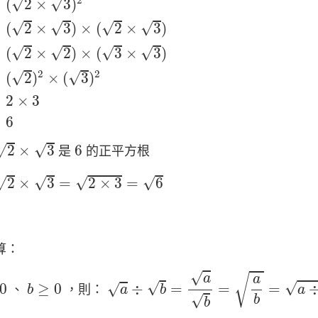
2
√
√
(
2
×
3
)
√
√
√
√
(
2
×
3
)
×
(
2
×
3
)
√
√
√
√
(
2
×
2
)
×
(
3
×
3
)
2
2
√
√
(
2
)
×
(
3
)
2
×
3
6
×
3
6
√
√
2
×
3
6
是
的正平方根
×
3
=
2
×
3
=
6
√
√
√
√
2
×
3
=
2
×
3
=
6
算：
a
÷
b
=
a
b
=
a
b
=
a
÷
b
√
√
a
a
b
≥
0
√
√
0
≥
0
÷
=
=
=
√
、
，則：
b
a
b
a
√
b
b