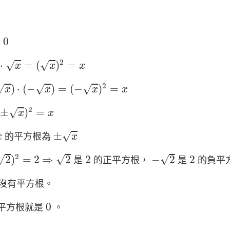
0
>
0
=
(
x
)
2
=
x
2
⋅
=
(
)
=
√
√
x
x
x
)
⋅
(
−
x
)
=
(
−
x
)
2
=
x
2
)
⋅
(
−
)
=
(
−
)
=
√
√
√
x
x
x
x
±
x
)
2
=
x
2
(
±
)
=
√
x
x
±
x
x
±
√
的平方根為
x
x
)
2
=
2
⇒
2
−
2
2
2
2
√
√
√
2
)
=
2
⇒
2
2
−
2
2
是
的正平方根，
是
的負平
數沒有平方根。
0
0
平方根就是
。