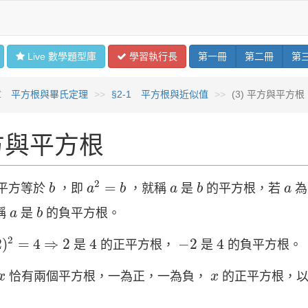
Live 數學
題型
庫
學習
執行長
第
一
冊
第
二
冊
第
章 平方根與畢氏定理
§2-1 平方根與近似值
(3) 平方與平方根
方與平方根
a
2
=
b
b
b
a
a
2
=
平方等於
，即
，就稱
是
的平方根，若
為
b
a
b
a
b
a
b
a
稱
是
的負平方根。
a
b
)
2
=
4
⇒
2
4
−
2
4
2
2
)
=
4
⇒
2
4
−
2
4
是
的正平方根，
是
的負平方根。
x
x
恰有兩個平方根，一為正，一為負，
的正平方根，
x
x