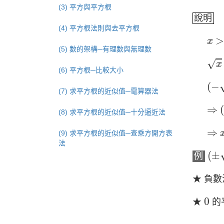
(3) 平方與平方根
說明
(4) 平方根法則與去平方根
x
>
x
(5) 數的架構─有理數與無理數
x
⋅
x
√
x
(6) 平方根─比較大小
(
−
x
(
−
(7) 求平方根的近似值─電算器法
⇒
(
⇒
(8) 求平方根的近似值─十分逼近法
⇒
⇒
(9) 求平方根的近似值─查乘方開方表
法
(
±
2
(
±
例
★ 負
0
0
★
的