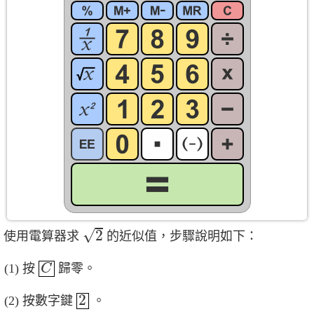
2
√
2
使用電算器求
的近似值，步驟說明如下：
C
按
歸零。
C
2
2
按數字鍵
。