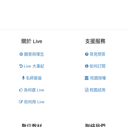
關於 Live
支援服務
願景與理念
常見問答
Live 大事紀
如何訂閱
名師葛倫
校園授權
為何選 Live
校園試用
如何用 Live
數位教材
聯絡我們