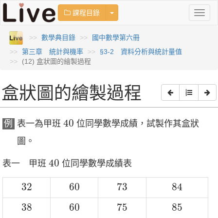
Toggle Dropdown
課程目錄
Toggl
naviga
數學典目錄
國中數學第六冊
第三章 統計與機率
§3-2 資料分析與統計量值
(12) 盒狀圖的繪製過程
盒狀圖的繪製過程
40
40
例
表一為甲班
位同學數學成績，試製作其盒狀
圖。
40
40
表一 甲班
位同學數學成績表
32
60
73
84
32
60
73
84
38
60
75
85
38
60
75
85