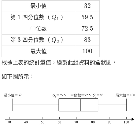
32
32
最小值
Q
1
1
59.5
1
59.5
第
四分位數（
）
Q
1
72.5
72.5
中位數
Q
3
3
83
3
83
第
四分位數（
）
Q
3
100
100
最大值
根據上表的統計量值，繪製此組資料的盒狀圖，
如下圖所示：