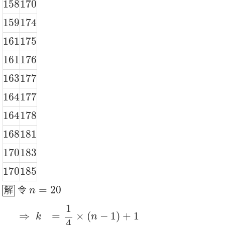
158
170
158
170
159
174
159
174
161
175
161
175
161
176
161
176
163
177
163
177
164
177
164
177
164
178
164
178
168
181
168
181
170
183
170
183
170
185
170
185
n
=
20
=
20
解
令
n
⇒
k
=
1
4
×
(
n
−
1
)
+
1
=
1
4
×
(
20
−
1
)
+
1
=
19
4
+
1
=
5
3
4
1
⇒
=
×
(
−
1
)
+
1
k
n
4