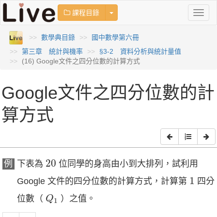
Toggle Dropdown
課程目錄
Toggl
naviga
數學典目錄
國中數學第六冊
第三章 統計與機率
§3-2 資料分析與統計量值
(16) Google文件之四分位數的計算方式
Google文件之四分位數的計
算方式
20
20
例
下表為
位同學的身高由小到大排列，試利用
1
1
Google 文件的四分位數的計算方式，計算第
四分
Q
1
位數（
）之值。
Q
1