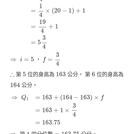
1
=
×
(
20
−
1
)
+
1
4
19
=
+
1
4
3
=
5
4
f
=
3
4
3
⇒
i
=
5
⇒
=
5
=
，
i
f
4
5
163
6
∴
∴
5
163
6
第
位的身高為
公分， 第
位的身高為
164
164
公分。
⇒
Q
1
=
163
+
(
164
−
163
)
×
f
=
163
+
1
×
3
4
=
163.75
⇒
=
163
+
(
164
−
163
)
×
Q
f
1
3
=
163
+
1
×
4
=
163.75
1
=
163.75
⇒