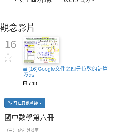
⇒
1
=
163.75
第
四分位數
公分。
觀念影片
16
(16)Google文件之四分位數的計算
方式
7:18
前往其他章節
國中數學第六冊
（三） 統計與機率