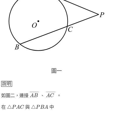
圖
一
圖
一
說明
A
B
¯
A
C
¯
¯
¯¯¯¯¯¯
¯
¯
¯¯¯¯¯¯
¯
如圖二，連接
、
。
A
B
A
C
△
P
A
C
△
P
B
A
△
△
在
與
中
P
A
C
P
B
A