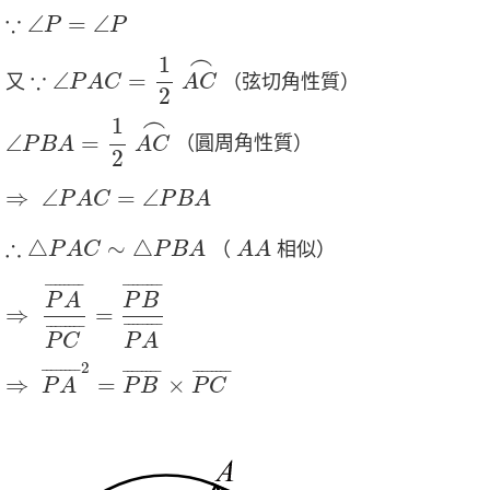
∵
∠
P
=
∠
P
∵
∠
=
∠
P
P
∵
∠
P
A
C
=
1
2
A
C
⌢
⌢
1
∵
∠
=
又
（弦切角性質）
P
A
C
A
C
2
∠
P
B
A
=
1
2
A
C
⌢
⌢
1
∠
=
（圓周角性質）
P
B
A
A
C
2
⇒
∠
P
A
C
=
∠
P
B
A
⇒
∠
=
∠
P
A
C
P
B
A
∴
△
P
A
C
∼
△
P
B
A
A
A
∴
△
∼
△
（
相似）
P
A
C
P
B
A
A
A
⇒
P
A
¯
P
C
¯
=
P
B
¯
P
A
¯
¯
¯¯¯¯¯¯
¯
¯
¯¯¯¯¯¯
¯
P
B
P
A
⇒
=
¯
¯¯¯¯¯¯
¯
¯
¯¯¯¯¯¯
¯
P
A
P
C
⇒
P
A
¯
2
=
P
B
¯
×
P
C
¯
2
¯
¯¯¯¯¯¯
¯
¯
¯¯¯¯¯¯
¯
¯
¯¯¯¯¯¯
¯
⇒
=
×
P
A
P
B
P
C