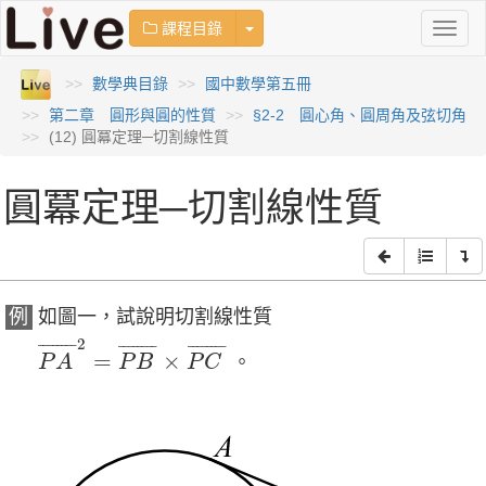
Toggle Dropdown
課程目錄
Toggl
naviga
數學典目錄
國中數學第五冊
第二章 圓形與圓的性質
§2-2 圓心角、圓周角及弦切角
(12) 圓冪定理─切割線性質
圓冪定理─切割線性質
例
如圖一，試說明切割線性質
P
A
¯
2
=
P
B
¯
×
P
C
¯
2
¯
¯¯¯¯¯¯
¯
¯
¯¯¯¯¯¯
¯
¯
¯¯¯¯¯¯
¯
=
×
。
P
A
P
B
P
C